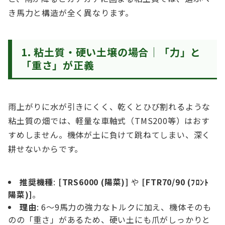
き馬力と構造が全く異なります。
1. 粘土質・硬い土壌の場合｜「力」と
「重さ」が正義
雨上がりに水が引きにくく、乾くとひび割れるような
粘土質の畑では、軽量な車軸式（TMS200等）はおす
すめしません。機体が土に負けて跳ねてしまい、深く
耕せないからです。
推奨機種
:
[TRS6000 (陽菜)]
や
[FTR70/90 (ﾌﾛﾝﾄ
陽菜)]
。
理由
: 6〜9馬力の強力なトルクに加え、機体そのも
のの「重さ」があるため、硬い土にも爪がしっかりと