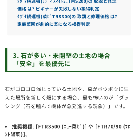
ｸﾎﾞﾀ耕運機(ﾐﾃﾞｨ ｽﾏｲﾙﾐﾆTMS200)の 取説と修理
価格 は? ビギナーが失敗しない損得判定
ｸﾎﾞﾀ耕運機(菜ﾋﾞTRS300)の 取説と修理価格 は?
家庭菜園が劇的に楽になる損得判定
3. 石が多い・未開墾の土地の場合｜
「安全」を最優先に
石がゴロゴロ混じっている土地や、草がボウボウに生
えた場所を新しく畑にする場合、最も怖いのが「ダッ
シング（石を噛んで機体が急発進する現象）」です。
推奨機種
:
[FTR3500 (ﾆｭｰ菜ﾋﾞ)]
や
[FTR70/90 (ﾌﾛ
ﾝﾄ陽菜)]
。