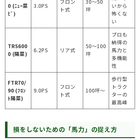
フロン
30〜50
0 (ﾆｭｰ菜
3.0PS
いから
ト式
坪
ﾋﾞ)
怖くな
い
プロも
納得の
TRS600
50〜100
6.2PS
リア式
馬力と
0 (陽菜)
坪
多機能
性
歩行型
FTR70/
フロン
トラク
90 (ﾌﾛﾝ
9.0PS
100坪〜
ト式
ターの
ﾄ陽菜)
最高峰
損をしないための「馬力」の捉え方