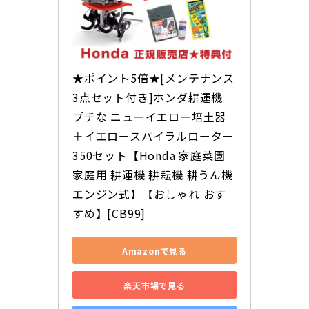
★ポイント5倍★[メンテナンス
3点セット付き]ホンダ耕運機 
プチな ニューイエロー培土器
＋イエロースパイラルローター
350セット【Honda 家庭菜園 
家庭用 耕運機 耕耘機 耕うん機 
エンジン式】【おしゃれ おす
すめ】[CB99]
Amazonで見る
楽天市場で見る