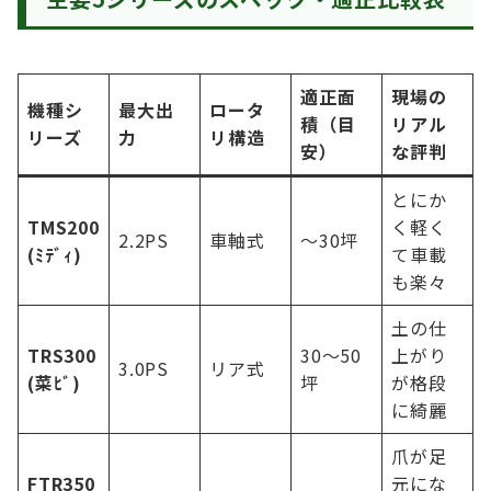
適正面
現場の
機種シ
最大出
ロータ
積（目
リアル
リーズ
力
リ構造
安）
な評判
とにか
TMS200
く軽く
2.2PS
車軸式
〜30坪
(ﾐﾃﾞｨ)
て車載
も楽々
土の仕
TRS300
30〜50
上がり
3.0PS
リア式
(菜ﾋﾞ)
坪
が格段
に綺麗
爪が足
FTR350
元にな