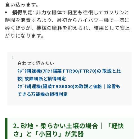
食い込みます。
損得判定
: 非力な機体で何度も往復してガソリンと
時間を浪費するより、最初からハイパワー機で一気に
砕くほうが、機械の摩耗を抑えられ、結果として安上
がりになります。
合わせて読みたい
ｸﾎﾞﾀ耕運機(ﾌﾛﾝﾄ陽菜 FTR90/FTR70)の 取説と比
較| 故障判断と損得判定
ｸﾎﾞﾀ耕運機(陽菜TRS6000)の取説と価格｜除雪も
できる万能機の損得判定
2. 砂地・柔らかい土壌の場合｜「軽快
さ」と「小回り」が武器