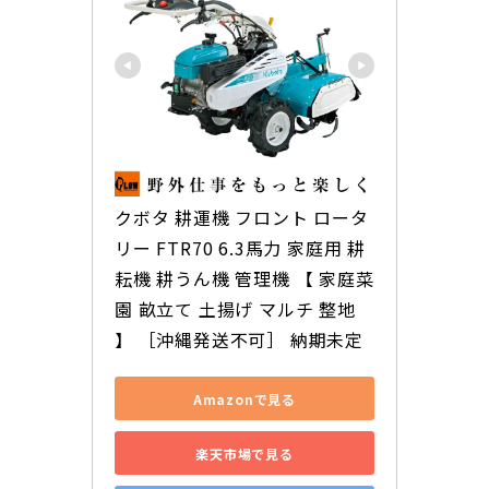
クボタ 耕運機 フロント ロータ
リー FTR70 6.3馬力 家庭用 耕
耘機 耕うん機 管理機 【 家庭菜
園 畝立て 土揚げ マルチ 整地 
】 ［沖縄発送不可］ 納期未定
Amazonで見る
楽天市場で見る