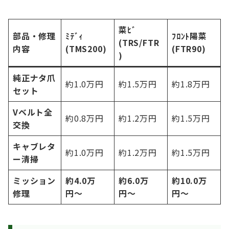
菜ﾋﾞ
部品・修理
ﾐﾃﾞｨ
ﾌﾛﾝﾄ陽菜
(TRS/FTR
内容
(TMS200)
(FTR90)
)
純正ナタ爪
約1.0万円
約1.5万円
約1.8万円
セット
Vベルト全
約0.8万円
約1.2万円
約1.5万円
交換
キャブレタ
約1.0万円
約1.2万円
約1.5万円
ー清掃
ミッション
約4.0万
約6.0万
約10.0万
修理
円〜
円〜
円〜