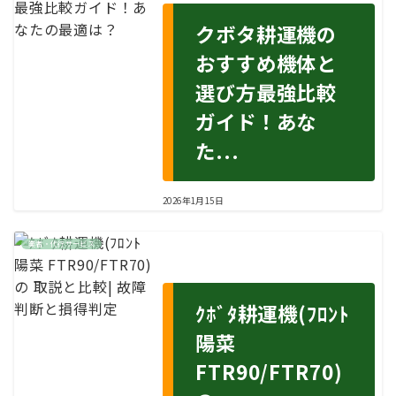
クボタ耕運機の
おすすめ機体と
選び方最強比較
ガイド！あな
た...
2026年1月15日
業者・代行サービス
ｸﾎﾞﾀ耕運機(ﾌﾛﾝﾄ
陽菜
FTR90/FTR70)