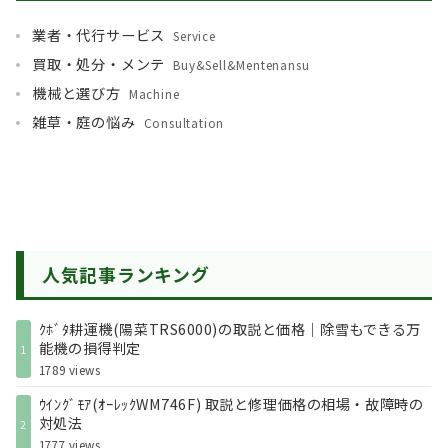
業者・代行サービス
Service
買取・処分・メンテ
Buy&Sell&Mentenansu
機械と選び方
Machine
雑草・庭の悩み
Consultation
人気記事ランキング
ｸﾎﾞﾀ耕運機(陽菜TRS6000)の取説と価格｜除雪もできる万
能機の損得判定
1
1789 views
ｳｲﾝｸﾞﾓｱ(ｵｰﾚｯｸWM746F) 取説と修理価格の相場・故障時の
対処法
2
1777 views