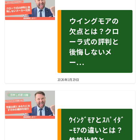
ウイングモアの
欠点とは？クロ
ーラ式の評判と
後悔しないメ
ー...
2026年1月29日
手押し式草刈機
ｳｲﾝｸﾞﾓｱとｽﾊﾟｲﾀﾞ
ｰﾓｱの違いとは？