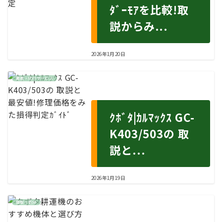
ﾀﾞｰﾓｱを比較!取
説からみ...
2026年1月20日
業者・代行サービス
ｸﾎﾞﾀ|ｶﾙﾏｯｸｽ GC-
K403/503の 取
説と...
2026年1月19日
買取・処分