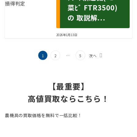
菜ﾋﾞ FTR3500)
の 取説解...
2026年1月13日
1
2
…
5
次へ
投
【最重要】
稿
の
高値買取ならこちら！
ペ
ー
農機具の買取価格を無料で一括比較！
ジ
送