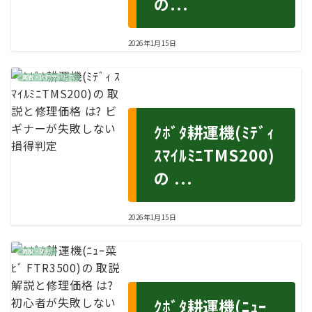
の...
2026年1月15日
業者・代行サービス
ｸﾎﾞﾀ耕運機(ﾐﾃﾞｨ
ｽﾏｲﾙﾐﾆTMS200)
の ...
2026年1月15日
買取・処分
ｸﾎﾞﾀ耕運機(ﾆｭｰ