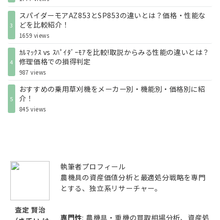
スパイダーモアAZ853とSP853の違いとは？価格・性能な
どを比較紹介！
3
1659 views
ｶﾙﾏｯｸｽ vs ｽﾊﾟｲﾀﾞｰﾓｱを比較!取説からみる性能の違いとは？
修理価格での損得判定
4
987 views
おすすめの乗用草刈機をメーカー別・機能別・価格別に紹
介！
5
845 views
執筆者プロフィール
農機具の資産価値分析と最適処分戦略を専門
とする、独立系リサーチャー。
査定 賢治
専門性
: 農機具・重機の買取相場分析、資産処