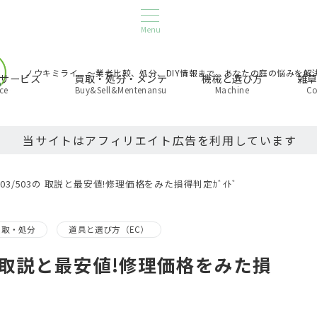
Menu
ノウキミライ 〜業者比較、処分、DIY情報まで。あなたの庭の悩みを解
サービス
買取・処分・メンテ
機械と選び方
雑
ice
Buy&Sell&Mentenansu
Machine
Co
当サイトはアフィリエイト広告を利用しています
GC-K403/503の 取説と最安値!修理価格をみた損得判定ｶﾞｲﾄﾞ
買取・処分
道具と選び方（EC）
/503の 取説と最安値!修理価格をみた損