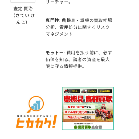
サーチャー。
査定 賢治
（さてい け
専門性
: 農機具・重機の買取相場
んじ）
分析、資産処分に関するリスク
マネジメント
モットー
: 費用を払う前に、必ず
価値を知る。読者の資産を最大
限に守る情報提供。