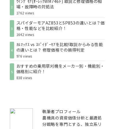
ｳｲﾝｸﾞﾓｱ(ｵｰﾚｯｸWM746F) 取説と修理価格の相
場・故障時の対処法
2
1762 views
スパイダーモアAZ853とSP853の違いとは？価
格・性能などを比較紹介！
3
1642 views
ｶﾙﾏｯｸｽ vs ｽﾊﾟｲﾀﾞｰﾓｱを比較!取説からみる性能
の違いとは？ 修理価格での損得判定
4
976 views
おすすめの乗用草刈機をメーカー別・機能別・
価格別に紹介！
5
838 views
執筆者プロフィール
農機具の資産価値分析と最適処
分戦略を専門とする、独立系リ