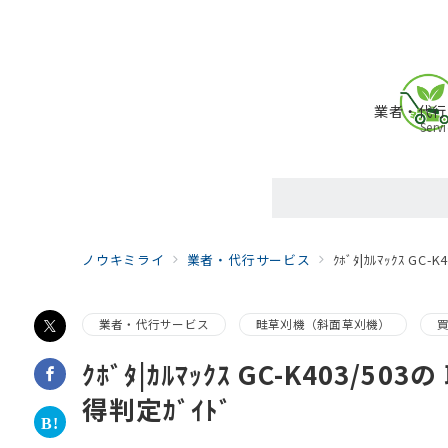
業者・代行
Serv
ノウキミライ
業者・代行サービス
ｸﾎﾞﾀ|ｶﾙﾏｯｸｽ 
業者・代行サービス
畦草刈機（斜面草刈機）
ｸﾎﾞﾀ|ｶﾙﾏｯｸｽ GC-K403
得判定ｶﾞｲﾄﾞ