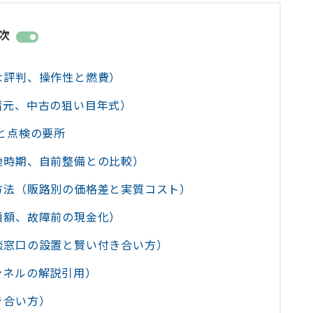
次
な評判、操作性と燃費）
諸元、中古の狙い目年式）
と点検の要所
換時期、自前整備との比較）
方法（販路別の価格差と実質コスト）
積額、故障前の現金化）
談窓口の設置と賢い付き合い方）
ンネルの解説引用）
き合い方）