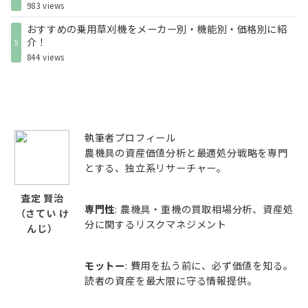
983 views
おすすめの乗用草刈機をメーカー別・機能別・価格別に紹
介！
5
844 views
執筆者プロフィール
農機具の資産価値分析と最適処分戦略を専門
とする、独立系リサーチャー。
査定 賢治
専門性
: 農機具・重機の買取相場分析、資産処
（さてい け
分に関するリスクマネジメント
んじ）
モットー
: 費用を払う前に、必ず価値を知る。
読者の資産を最大限に守る情報提供。