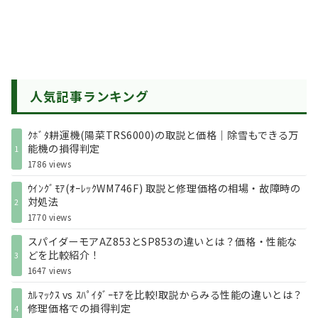
人気記事ランキング
ｸﾎﾞﾀ耕運機(陽菜TRS6000)の取説と価格｜除雪もできる万
能機の損得判定
1
1786 views
ｳｲﾝｸﾞﾓｱ(ｵｰﾚｯｸWM746F) 取説と修理価格の相場・故障時の
対処法
2
1770 views
スパイダーモアAZ853とSP853の違いとは？価格・性能な
どを比較紹介！
3
1647 views
ｶﾙﾏｯｸｽ vs ｽﾊﾟｲﾀﾞｰﾓｱを比較!取説からみる性能の違いとは？
修理価格での損得判定
4