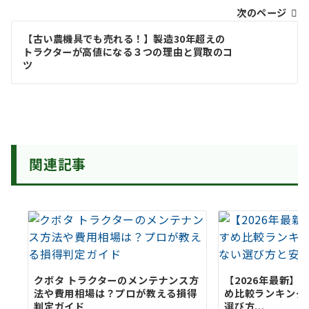
次のページ
【古い農機具でも売れる！】製造30年超えの
トラクターが高値になる３つの理由と買取のコ
投
ツ
稿
ナ
ビ
ゲ
関連記事
ー
シ
ョ
ン
クボタ トラクターのメンテナンス方
【2026年最新】
法や費用相場は？プロが教える損得
め比較ランキング
判定ガイド
選び方...