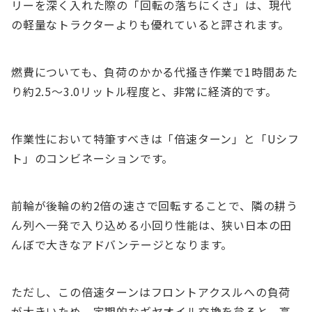
リーを深く入れた際の「回転の落ちにくさ」は、現代
の軽量なトラクターよりも優れていると評されます。
燃費についても、負荷のかかる代掻き作業で1時間あた
り約2.5〜3.0リットル程度と、非常に経済的です。
作業性において特筆すべきは「倍速ターン」と「Uシフ
ト」のコンビネーションです。
前輪が後輪の約2倍の速さで回転することで、隣の耕う
ん列へ一発で入り込める小回り性能は、狭い日本の田
んぼで大きなアドバンテージとなります。
ただし、この倍速ターンはフロントアクスルへの負荷
が大きいため、定期的なギヤオイル交換を怠ると、高