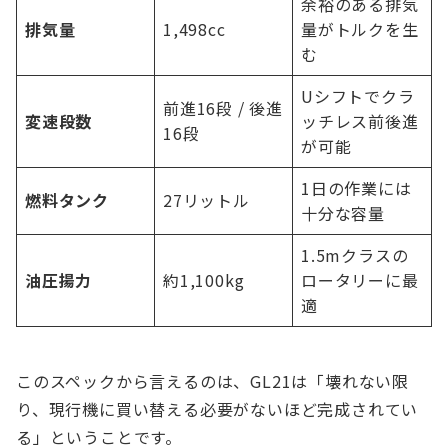
余裕のある排気
排気量
1,498cc
量がトルクを生
む
Uシフトでクラ
前進16段 / 後進
変速段数
ッチレス前後進
16段
が可能
1日の作業には
燃料タンク
27リットル
十分な容量
1.5mクラスの
油圧揚力
約1,100kg
ロータリーに最
適
このスペックから言えるのは、GL21は「壊れない限
り、現行機に買い替える必要がないほど完成されてい
る」ということです。