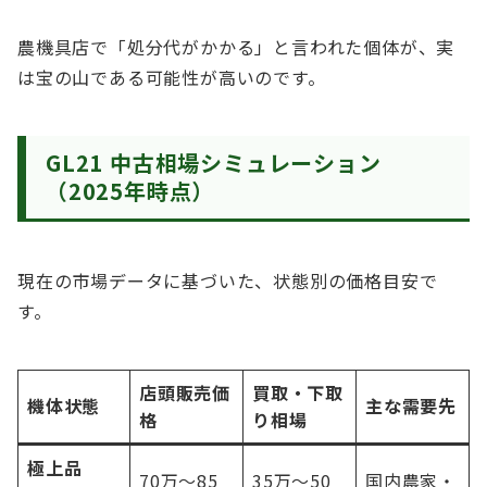
農機具店で「処分代がかかる」と言われた個体が、実
は宝の山である可能性が高いのです。
GL21 中古相場シミュレーション
（2025年時点）
現在の市場データに基づいた、状態別の価格目安で
す。
店頭販売価
買取・下取
機体状態
主な需要先
格
り相場
極上品
70万〜85
35万〜50
国内農家・