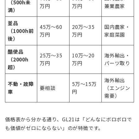
（500h未
万円
万円
兼業農家
満）
並品
45万〜60
20万〜35
国内農家・
（1000h前
万円
万円
家庭菜園
後）
酷使品
25万〜35
10万〜20
海外輸出・
（2000h
万円
万円
パーツ取り
超）
海外輸出
不動・故障
5万〜15万
要相談
（エンジン
車
円
需要）
価格表から分かる通り、GL21は「どんなにボロボロで
も価値がゼロにならない」のが特徴です。