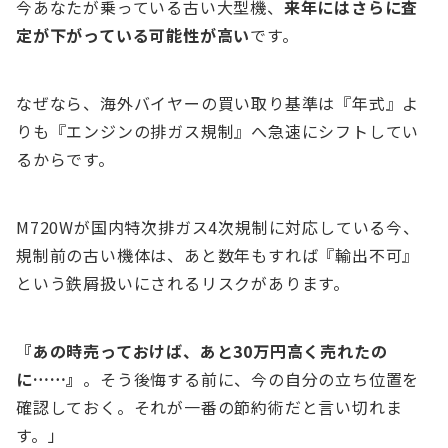
今あなたが乗っている古い大型機、
来年にはさらに査
定が下がっている可能性が高い
です。
なぜなら、海外バイヤーの買い取り基準は『年式』よ
りも『エンジンの排ガス規制』へ急速にシフトしてい
るからです。
M720Wが国内特次排ガス4次規制に対応している今、
規制前の古い機体は、あと数年もすれば『輸出不可』
という鉄屑扱いにされるリスクがあります。
『あの時売っておけば、あと30万円高く売れたの
に……』
。そう後悔する前に、今の自分の立ち位置を
確認しておく。それが一番の節約術だと言い切れま
す。」