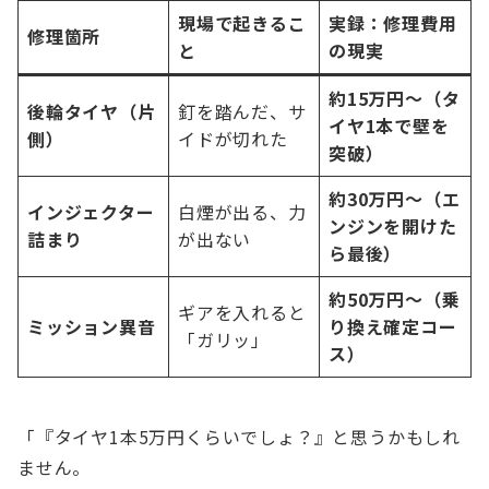
現場で起きるこ
実録：修理費用
修理箇所
と
の現実
約15万円〜（タ
後輪タイヤ（片
釘を踏んだ、サ
イヤ1本で壁を
側）
イドが切れた
突破）
約30万円〜（エ
インジェクター
白煙が出る、力
ンジンを開けた
詰まり
が出ない
ら最後）
約50万円〜（乗
ギアを入れると
ミッション異音
り換え確定コー
「ガリッ」
ス）
「『タイヤ1本5万円くらいでしょ？』と思うかもしれ
ません。