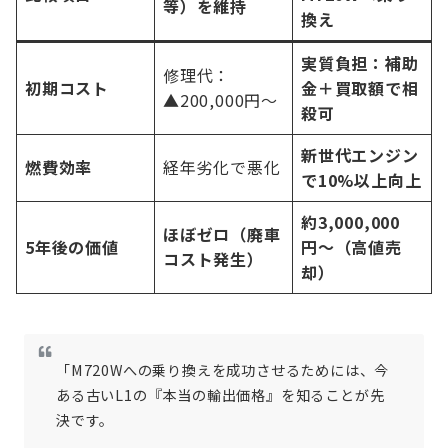
等）を維持
換え
実質負担：補助
修理代：
初期コスト
金＋買取額で相
▲200,000円〜
殺可
新世代エンジン
燃費効率
経年劣化で悪化
で10%以上向上
約3,000,000
ほぼゼロ（廃車
5年後の価値
円〜（高値売
コスト発生）
却）
「M720Wへの乗り換えを成功させるためには、今
ある古いL1の『本当の輸出価格』を知ることが先
決です。