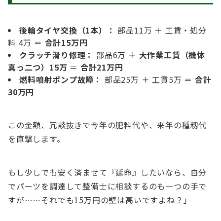
後輪タイヤ交換（1本）：
部品11万 ＋ 工賃・処分
料 4万 ＝
合計15万円
クラッチ滑り修理：
部品6万 ＋
大作業工賃（機体
真っ二つ）15万
＝
合計21万円
燃料噴射ポンプ故障：
部品25万 ＋ 工賃5万 ＝
合計
30万円
この金額、冗談抜きで今年の肥料代や、来年の種籾代
を直撃します。
もし少しでも安く済ませて『延命』したいなら、自分
でパーツを調達して整備士に相談するのも一つの手で
すが……それでも15万円の壁は高いですよね？」